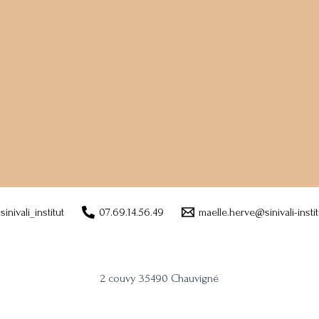
sinivali_institut
07.69.14.56.49
maelle.herve@sinivali-institu
2 couvy 35490 Chauvigné