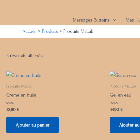
Aller
au
contenu
Massages & soins
Mes Hu
Accueil
Produits
Produits MaLab
5 résultats affichés
Produits MaLab
Produits MaLab
Crème en huile
Gel en eau
Note
Note
42,90
€
34,90
€
0
0
sur
sur
5
5
Ajouter au panier
Ajouter au