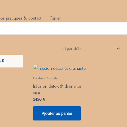
fos pratiques & contact
Panier
CK
Produits MaLab
Infusion détox & drainante
Note
24,90
€
0
sur
5
Ajouter au panier