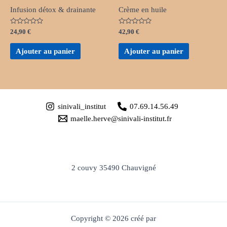
Infusion détox & drainante
Crème en huile
Note
Note
24,90
€
42,90
€
0
0
sur
sur
5
5
Ajouter au panier
Ajouter au panier
sinivali_institut
07.69.14.56.49
maelle.herve@sinivali-institut.fr
2 couvy 35490 Chauvigné
Copyright © 2026 créé par