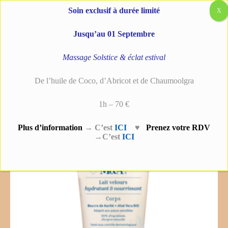
Aller
Main
Soin exclusif à durée limité
au
Menu
contenu
Jusqu’au 01 Septembre
Massage Solstice & éclat estival
De l’huile de Coco, d’Abricot et de Chaumoolgra
Accueil
Produits
Lait corps velours
1h – 70 €
quantité
Plus d’information
→ C’est
ICI
♥
Prenez votre RDV
de
→C’est
ICI
Lait
corps
velours