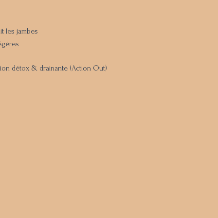
it les jambes
égères
usion détox & drainante (Action Out)