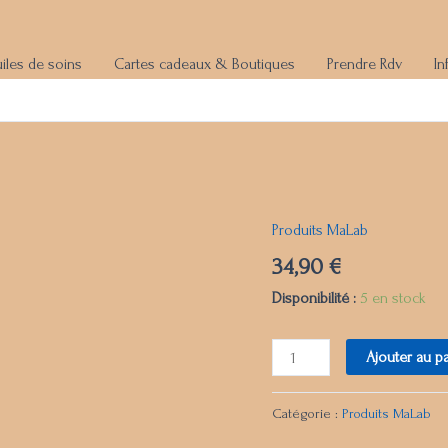
iles de soins
Cartes cadeaux & Boutiques
Prendre Rdv
In
Produits MaLab
quantité
de
34,90
€
Gel
Disponibilité :
5 en stock
en
eau
Ajouter au p
Catégorie :
Produits MaLab