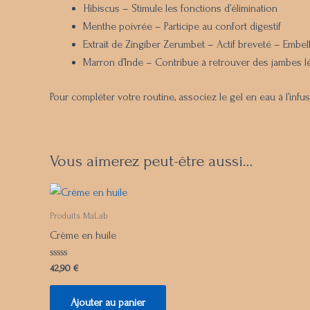
Hibiscus – Stimule les fonctions d’élimination
Menthe poivrée – Participe au confort digestif
Extrait de Zingiber Zerumbet – Actif breveté – Embell
Marron d’Inde – Contribue à retrouver des jambes l
Pour compléter votre routine, associez le gel en eau à l’inf
Vous aimerez peut-être aussi…
Produits MaLab
Crème en huile
Note
42,90
€
0
sur
5
Ajouter au panier