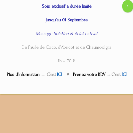
Aller
Main
Accueil
Massage du dos
Soin exclusif à durée limité
au
Menu
contenu
Jusqu’au 01 Septembre
Massage Solstice & éclat estival
Massage du dos
De l’huile de Coco, d’Abricot et de Chaumoolgra
Par
admin
/
13 octobre 2023
1h – 70 €
Plus d’information
→ C’est
ICI
♥
Prenez votre RDV
→C’est
ICI
←
Service précédent
Service suivant
→