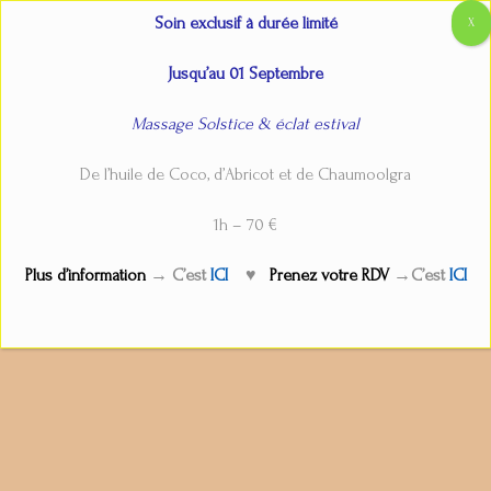
Aller
Main
Accueil
Atelier Shantala individuel
Soin exclusif à durée limité
au
Menu
contenu
Jusqu’au 01 Septembre
Massage Solstice & éclat estival
Atelier Shantala individuel
De l’huile de Coco, d’Abricot et de Chaumoolgra
Par
admin
/
3 juillet 2024
1h – 70 €
Plus d’information
→ C’est
ICI
♥
Prenez votre RDV
→C’est
ICI
←
Service précédent
Service suivant
→