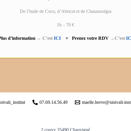
De l’huile de Coco, d’Abricot et de Chaumoolgra
1h – 70 €
Plus d’information
→ C’est
ICI
♥
Prenez votre RDV
→C’est
IC
inivali_institut
07.69.14.56.49
maelle.herve@sinivali-insti
2 couvy 35490 Chauvigné