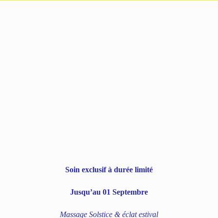
8_193748
les de soins
Cartes cadeaux & Boutiques
Prendre Rdv
In
Soin exclusif à durée limité
Jusqu’au 01 Septembre
Massage Solstice & éclat estival