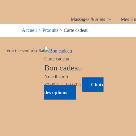
Aller
au
contenu
Massages & soins
Mes Hui
Accueil
Produits
Carte cadeau
Ce
Plage
Voici le seul résultat
produit
de
Carte cadeau
a
prix :
Bon cadeau
plusieurs
30,00 €
Note
0
sur 5
variations.
à
30,00
€
–
95,00
€
Choix
Les
95,00 €
des options
options
peuvent
être
choisies
sur