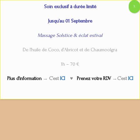
Aller
Main
Accueil
Séance flash massage drainant minceur brésilien
Soin exclusif à durée limité
au
Menu
contenu
Jusqu’au 01 Septembre
Massage Solstice & éclat estival
Séance flash massage drainant
De l’huile de Coco, d’Abricot et de Chaumoolgra
minceur brésilien
1h – 70 €
Par
admin
/
27 novembre 2025
Plus d’information
→ C’est
ICI
♥
Prenez votre RDV
→C’est
ICI
←
Service précédent
Service suivant
→