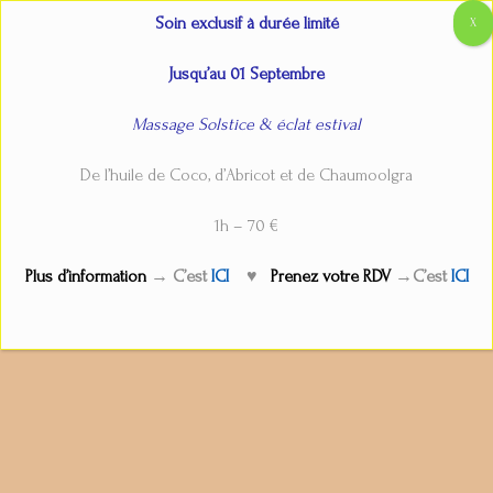
Aller
Main
Accueil
Rituel Rebozo
Soin exclusif à durée limité
au
Menu
contenu
Jusqu’au 01 Septembre
Massage Solstice & éclat estival
Rituel Rebozo
De l’huile de Coco, d’Abricot et de Chaumoolgra
Par
admin
/
12 octobre 2025
1h – 70 €
Plus d’information
→ C’est
ICI
♥
Prenez votre RDV
→C’est
ICI
←
Service précédent
Service suivant
→