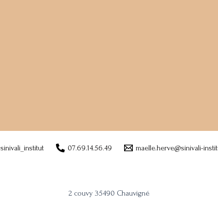
sinivali_institut
07.69.14.56.49
maelle.herve@sinivali-institu
2 couvy 35490 Chauvigné