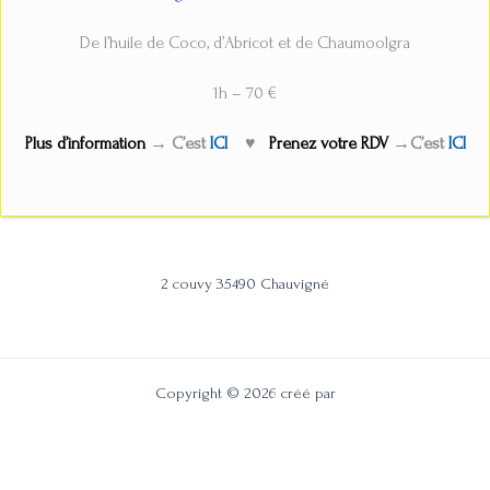
De l’huile de Coco, d’Abricot et de Chaumoolgra
1h – 70 €
Plus d’information
→ C’est
ICI
♥
Prenez votre RDV
→C’est
ICI
sinivali_institut
07.69.14.56.49
maelle.herve@sinivali-institut.fr
2 couvy 35490 Chauvigné
Copyright © 2026 créé par