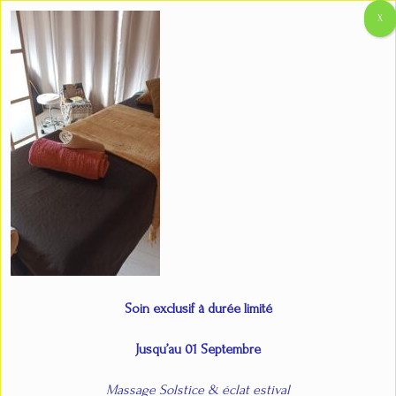
Aller
Main
Accueil
Les Ayurvédiques
IMG_20250308_104614
au
Menu
contenu
IMG_20250308_104614
Par
admin
/
11 mars 2025
Soin exclusif à durée limité
Jusqu’au 01 Septembre
Massage Solstice & éclat estival