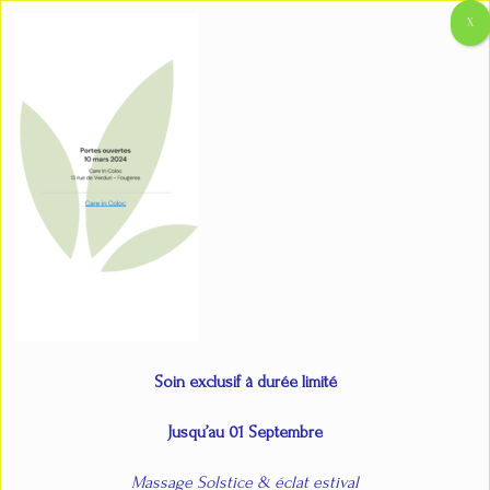
Aller
Main
Accueil
Portes ouvertes
Pop-up site
au
Menu
contenu
Pop-up site
Par
admin
/
9 mars 2024
Soin exclusif à durée limité
Jusqu’au 01 Septembre
Massage Solstice & éclat estival