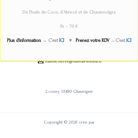
De l’huile de Coco, d’Abricot et de Chaumoolgra
1h – 70 €
←
Fichier média précédent
Plus d’information
→ C’est
ICI
♥
Prenez votre RDV
→C’est
ICI
sinivali_institut
07.69.14.56.49
maelle.herve@sinivali-institut.fr
2 couvy 35490 Chauvigné
Copyright © 2026 créé par